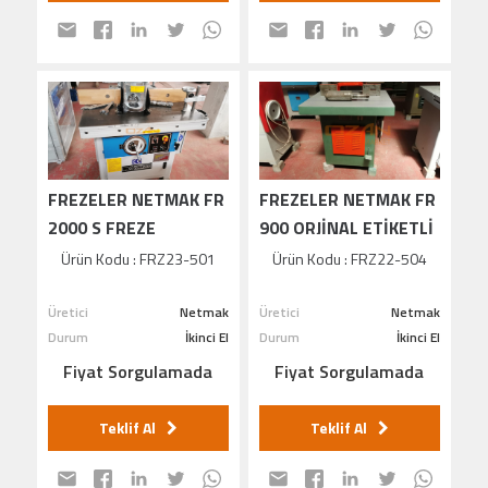
FREZELER NETMAK FR
FREZELER NETMAK FR
2000 S FREZE
900 ORJİNAL ETİKETLİ
MAKİNASI
ÇİFT GÖBEK FREZE
Ürün Kodu : FRZ23-501
Ürün Kodu : FRZ22-504
MAKİNASI
Üretici
Netmak
Üretici
Netmak
Durum
İkinci El
Durum
İkinci El
Fiyat Sorgulamada
Fiyat Sorgulamada
Teklif Al
Teklif Al