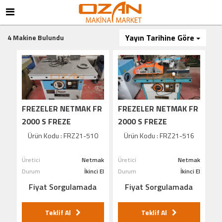
Yayın Tarihine Göre
4 Makine Bulundu
FREZELER NETMAK FR
FREZELER NETMAK FR
2000 S FREZE
2000 S FREZE
MAKİNASI
MAKİNASI
Ürün Kodu : FRZ21-510
Ürün Kodu : FRZ21-516
Üretici
Netmak
Üretici
Netmak
Durum
İkinci El
Durum
İkinci El
Fiyat Sorgulamada
Fiyat Sorgulamada
Teklif Al
Teklif Al